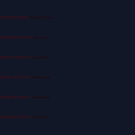
024-02-08 05:38:44
XRumer23Urita
2024-02-08 03:42:32
Jefferydub
2024-01-24 04:38:11
JimmyPluts
2024-01-12 01:07:19
MelbetcomKi
2024-01-08 20:45:31
Bandonsluth
2024-01-02 02:18:47
Chesterraish