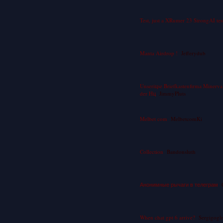
Test, just a XRumer 23 StrongAI tes
Manta Airdrop !
Jefferydub
Unseriцse Briefkastenfirma Minerv
der Hц
JimmyPluts
Melbet com
MelbetcomKi
Collection
Bandonsluth
Анонимные рычаги в телеграм
When chat gpt 6 arrive?
Sergigogl