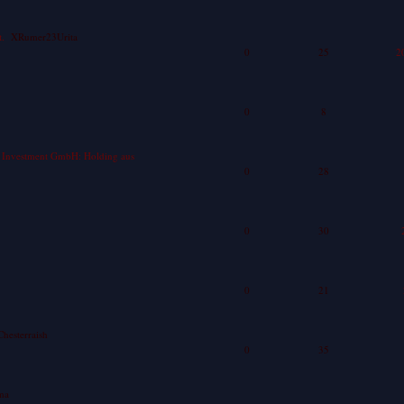
t.
XRumer23Urita
0
25
2
0
8
a Investment GmbH: Holding aus
0
28
0
30
0
21
Chesterraish
0
35
ma