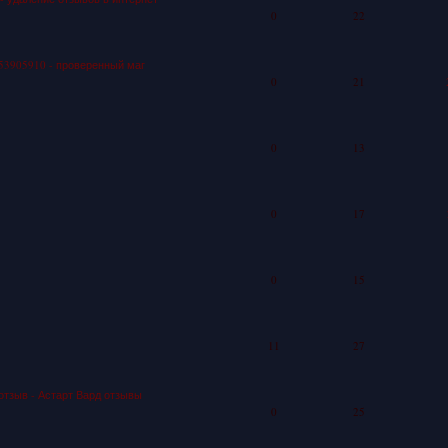
0
22
53905910 - проверенный маг
0
21
0
13
0
17
0
15
11
27
- отзыв - Астарт Вард отзывы
0
25