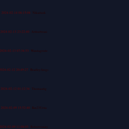
2024-02-14 08:15:08
Nikadunk
2024-02-13 23:22:40
Arthurbrani
2024-02-13 07:34:53
Wandagrode
2024-02-12 20:49:27
BradleyAtogs
2024-02-12 01:12:34
Thomasdig
2024-02-09 15:52:40
Rm23Urita
2024-02-09 11:08:03
Robertvunny