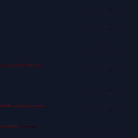
0
18
0
19
0
20
ru - magpa666 @ bk ru как
0
16
0
12
овой Викторией Сергеевной
0
20
дуны москвы
Hermanelise
0
20