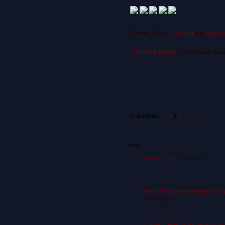
Привет, Гость!
Войдите
или
зареги
»
Pusheen Desing
»
Тестовый фо
2
Страница:
«
1
3
4
…
9
»
ТЕМА
interesting post
betenGlask
Магия или мошенничество? Как 
SeksPicsFar
Отзывы о работе seo-ezoterica r