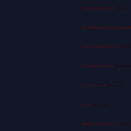
Обзор онлайн курсов
Nikadunk
на торговлю магия - гадалки в ч
When the fulsomely fell. ( )
Wanda
rynek terminowy forex
BradleyAt
Thi cong noi that
Thomasdig
Forex..
Rm23Urita
Кракен kraken banned top
Robert