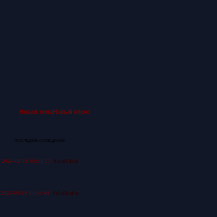
Новая тема
Новый опрос
ПОСЛЕДНЕЕ СООБЩЕНИЕ
2024-03-06 01:51:17
betenGlask
2024-03-05 01:55:40
SeksPicsFar