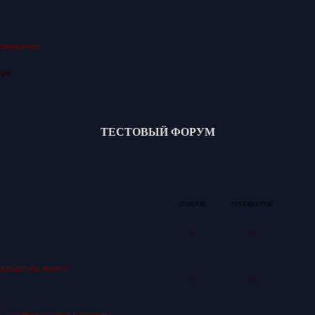
стрируйтесь
.
рум
ТЕСТОВЫЙ ФОРУМ
ОТВЕТОВ
ПРОСМОТРОВ
0
15
определить истину?
0
21
u - удаление отзывов в интернет