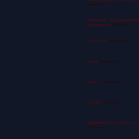
BrianVoick
Мой Отзывы - Маг Ангелина 898
для приворота
Stevenaboky
Test, just a test
XRumerTest
banned
Davidspamp
Thanks, +
Stevenmob
TriptiaBog
TriptiaBog
Обращение к magastartvard . ru 
Joshuapen