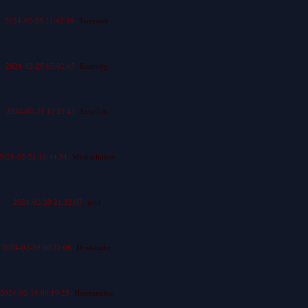
2024-02-25 11:42:36
Terryduh
2024-02-25 05:02:45
Kemyrig
2024-02-21 17:21:41
EsbeTab
2024-02-21 16:44:34
Michaelintow
2024-02-20 21:32:07
psyi
2024-02-19 00:22:08
Denishaibe
2024-02-14 09:19:25
Hermanelise