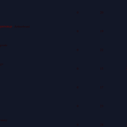
0
20
ереповце
Arthurbrani
0
19
grode
0
22
ogs
0
15
0
17
0
23
vunny
0
28