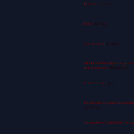
LOLITA
Terryduh
Hello!
Kemyrig
nothing special
EsbeTab
Отзыв об Александре magpomosh 
найти мага для
Michaelintow
Causa efficiens )
psyi
Не работайте с адвокатом Шевц
Denishaibe
экстрасенсы в оренбурге - кол