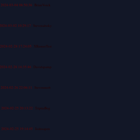
2024-03-04 08:50:36
BrianVoick
2024-03-02 10:29:17
Stevenaboky
2024-02-28 17:24:05
XRumerTest
2024-02-28 14:35:46
Davidspamp
2024-02-26 22:06:11
Stevenmob
2024-02-25 20:13:22
TriptiaBog
2024-02-25 19:14:45
Joshuapen