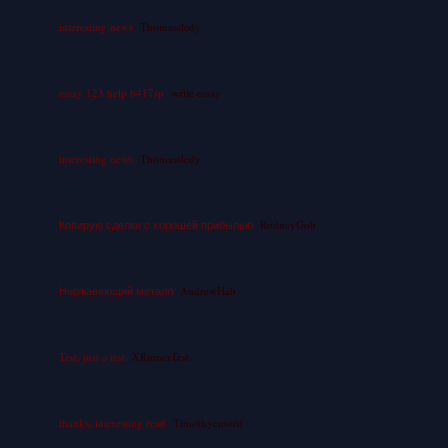
interesting news
Thomassledy
essay 123 help b417sp
write essay
interesting news
Thomassledy
Копирую сделки с хорошей прибылью
RodneyGob
Нержавеющий металл
AndrewHab
Test, just a test
XRumerTest
thanks, interesting read
Timothyemord