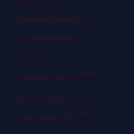
В остальном мужчина тоже не советует
Grovertew
Esperio — обзор и реальные отзывы
Alleninvix
...
SEOCopywriting
Nude amateur webcams model live sex char
Howarddep
Hey everyone! New member here
Howardreold
Naked hot cams girls online porn show
Howarddep