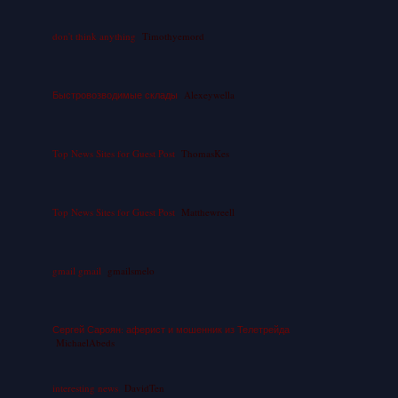
don't think anything
Timothyemord
Быстровозводимые склады
Alexeywella
Top News Sites for Guest Post
ThomasKes
Top News Sites for Guest Post
Matthewreell
gmail gmail
gmailsmelo
Сергей Сароян: аферист и мошенник из Телетрейда
MichaelAbeds
interesting news
DavidTen