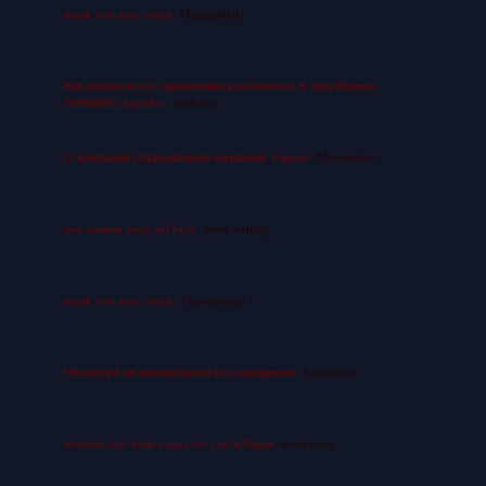
thank you very much
Michaelblals
Как грамотно и с гарантиями участвовать в зарубежных
лотереях: AgentLo
Stollotoo
О компании Официальное название: Esperio
Michaelmic
best custom essay m15xcy
essay writing
thank you very much
Timothymap
Несмотря на миниатюрность учреждения
Scottgoday
websites that write essays for you h24aqm
write essay