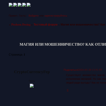
Привет, Гость!
Войдите
или
зарегистрируйтесь
.
»
Pusheen Desing
»
Тестовый форум
»
Магия или мошенничество? Как 
МАГИЯ ИЛИ МОШЕННИЧЕСТВО? КАК ОТЛИЧ
1
Страница:
Поделиться
2024-03-20 13:51:55
CryptoCurrencyFep
Существует множество магов,
исполнении желаний. Но как по
Гость
людей ради выгоды? Как не поп
0