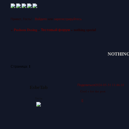
Привет, Гость!
Войдите
или
зарегистрируйтесь
.
»
Pusheen Desing
»
Тестовый форум
»
nothing special
NOTHING
1
Страница:
Поделиться
2024-03-31 11:46:10
EsbeTab
Cool + for the post
Гость
0