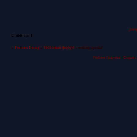
Цити
1
Страница:
»
Pusheen Desing
»
Тестовый форум
»
nothing special
Рейтинг форумов
|
Создать